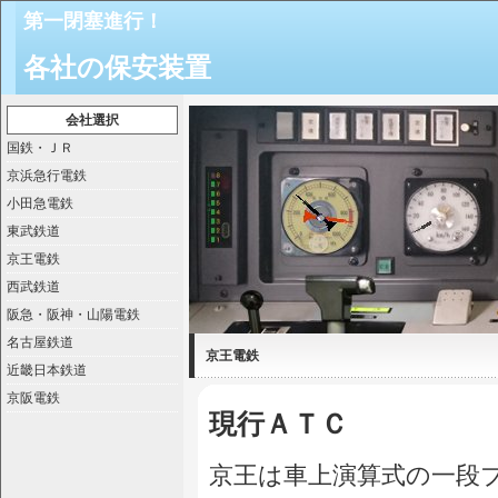
第一閉塞進行！
各社の保安装置
会社選択
国鉄・ＪＲ
京浜急行電鉄
小田急電鉄
東武鉄道
京王電鉄
西武鉄道
阪急・阪神・山陽電鉄
名古屋鉄道
京王電鉄
近畿日本鉄道
京阪電鉄
現行ＡＴＣ
京王は車上演算式の一段ブ