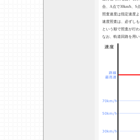
合、A点で30km/h、
照査速度は指定速度よ
速度照査は、必ずしも
という順で照査が行わ
なお、軌道回路を用い