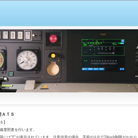
型ＡＴＳ
Ｓ】
速度照査を行います。
には"F"が表示されています。注意信号の場合、手前のA点で70km/h制限がかか