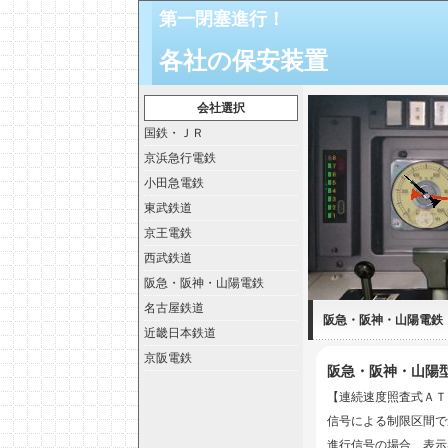
第一閉塞進行！
各社の保安装置
会社選択
国鉄・ＪＲ
京浜急行電鉄
小田急電鉄
東武鉄道
京王電鉄
西武鉄道
阪急・阪神・山陽電鉄
名古屋鉄道
阪急・阪神・山陽電鉄
近畿日本鉄道
京阪電鉄
阪急・阪神・山陽
【連続速度照査式ＡＴ
信号による制限区間で
進行信号の場合、表示器