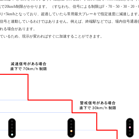
S点で20km/h制限がかかります。 （すなわち、信号による制限はF・70・50・30・20・
り+5km/hとなっており、超過していたら常用最大ブレーキで指定速度に減速します
信号と連動しているわけではありません。例えば、終端駅などでは、場内信号通過後、5
れる場合があります。
ているため、現示が変わればすぐに加速することができます。