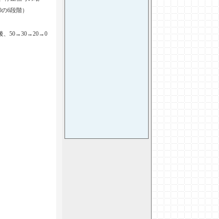
0の6段階）
。
0→30→20→0