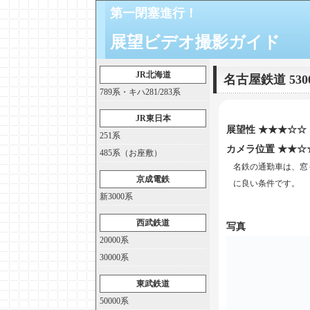
第一閉塞進行！
展望ビデオ撮影ガイド
JR北海道
名古屋鉄道 530
789系・キハ281/283系
JR東日本
展望性 ★★★☆☆
251系
カメラ位置 ★★☆
485系（お座敷）
名鉄の通勤車は、窓
京成電鉄
に良い条件です。
新3000系
西武鉄道
写真
20000系
30000系
東武鉄道
50000系