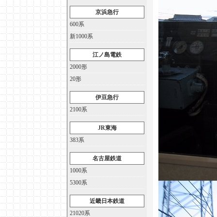
京浜急行
600系
新1000系
江ノ島電鉄
2000形
20形
伊豆急行
2100系
JR東海
383系
名古屋鉄道
1000系
5300系
近畿日本鉄道
21020系