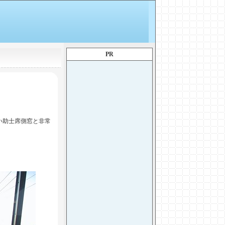
PR
い助士席側窓と非常