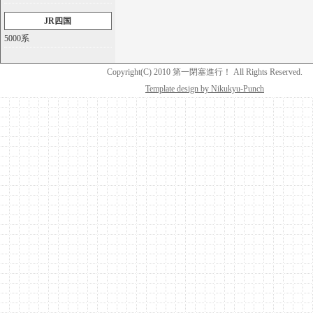
JR四国
5000系
Copyright(C) 2010 第一閉塞進行！ All Rights Reserved.
Template design by Nikukyu-Punch