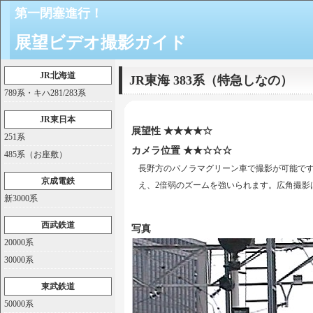
第一閉塞進行！
展望ビデオ撮影ガイド
JR北海道
JR東海 383系（特急しなの）
789系・キハ281/283系
JR東日本
展望性 ★★★★☆
251系
カメラ位置 ★★☆☆☆
485系（お座敷）
長野方のパノラマグリーン車で撮影が可能です
京成電鉄
え、2倍弱のズームを強いられます。広角撮影
新3000系
西武鉄道
写真
20000系
30000系
東武鉄道
50000系