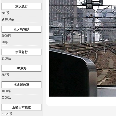
京浜急行
600系
新1000系
江ノ島電鉄
2000形
20形
伊豆急行
2100系
JR東海
383系
名古屋鉄道
1000系
5300系
近畿日本鉄道
21020系