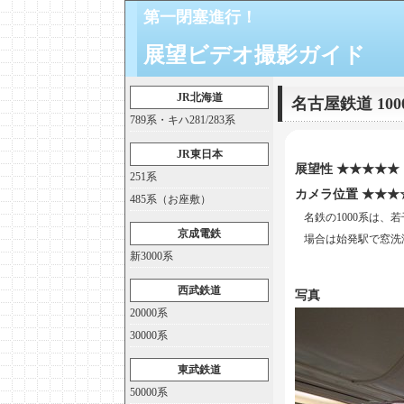
第一閉塞進行！
展望ビデオ撮影ガイド
JR北海道
名古屋鉄道 1
789系・キハ281/283系
JR東日本
展望性 ★★★★★
251系
カメラ位置 ★★★
485系（お座敷）
名鉄の1000系は
京成電鉄
場合は始発駅で窓洗
新3000系
西武鉄道
写真
20000系
30000系
東武鉄道
50000系