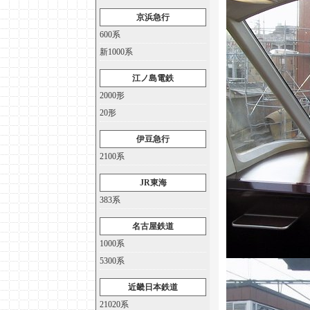
京浜急行
600系
新1000系
江ノ島電鉄
2000形
20形
伊豆急行
2100系
JR東海
383系
名古屋鉄道
1000系
5300系
近畿日本鉄道
21020系