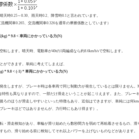
時0.25～0.30、雨天時0.2、降雪時0.1と言われています。
、直流機関車0.265、交流機関車0.326を通常の摩擦係数としています）
kg) * 9.8 < 車両にかかっている力(N)
転します。晴天時、電動車が40tの1両編成なら約8.6km/h/sで空転します。
とができます。単純に考えてしまえば、
) * 9.8 < (-1) * 車両にかかっている力(N)
発生しますが、ブレーキ時は各車両で同じ制動力が発生しているとは限りません。
は特性も異なりますので、一部だけ滑走ということが起こりえます。また、ブレー
後ろのほうが滑走しやすいといった特徴もあり、近似はできますが、単純には何km/h
ブレーキほどではありませんが、力行時にもあり得ます）。
転・滑走検知があり、車輪が滑り始めたら数秒間力を弱めて再粘着させるもの、滑
すもの、滑り始める前に検知してそれ以上パワーを上げないものなどがあります。