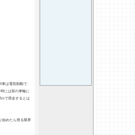
M車は電気制動で、
キ時には前の車輪に
/sで滑走するとは
り始めたら滑る限界