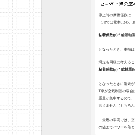
停止時の摩擦係数は、晴天
（JRでは電車0.245
粘着係数(μ) * 総動軸重(
となったとき、車軸は空
滑走も同様に考えるこ
粘着係数(μ) * 総軸重(kg
となったときに滑走が
T車が空気制動の場合
重量が集中するので、
言えません（もちろん
最近の車両では、空
の値までパワーを落と