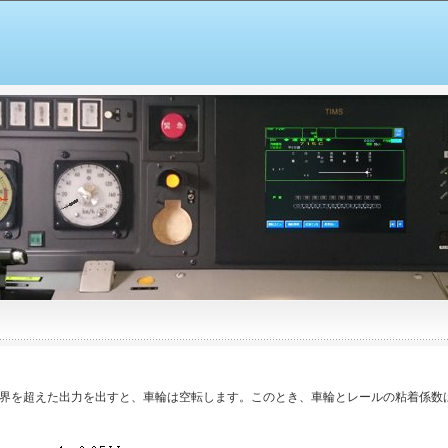
界を超えた出力を出すと、車輪は空転します。このとき、車輪とレールの粘着係数