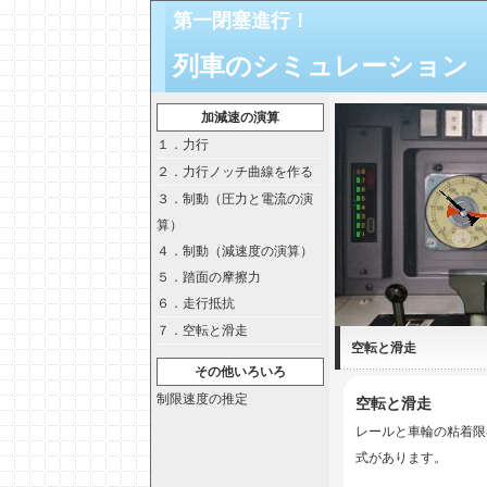
第一閉塞進行！
列車のシミュレーション
加減速の演算
１．力行
２．力行ノッチ曲線を作る
３．制動（圧力と電流の演
算）
４．制動（減速度の演算）
５．踏面の摩擦力
６．走行抵抗
７．空転と滑走
空転と滑走
その他いろいろ
制限速度の推定
空転と滑走
レールと車輪の粘着限
式があります。