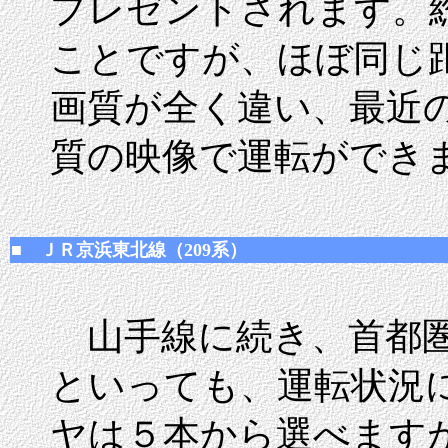
プレゼントされます。総
ことですが、ほぼ同じ
画質が全く違い、最近
質の映像で運転ができ
■ ＪＲ京浜東北線（209系）
山手線に続き、首都圏
といっても、運転状況
ヤは５本から選べます