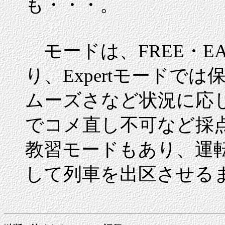
も・・・。
モードは、FREE・EA
り、Expertモードで
ムーズさなど状況に応
でコメ直し不可など採
教習モードもあり、運
して列車を出区させる