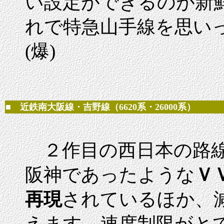
い設定ができるのが新
れで特急山手線を思い
(爆)
■ 近鉄南大阪線・吉野線（6620系・26000系）
２作目の西日本の路線
阪神であったような
Ｖ
再現
されているほか、
えます。速度制限がと