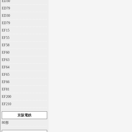
ED30
ED79
ED30
ED79
EF15
EF55
EF58
EF60
EF63
EF64
EF65
EF66
EF81
EF200
EF210
京阪電鉄
80形