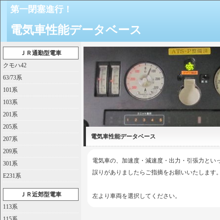
第一閉塞進行！
電気車性能データベース
ＪＲ通勤型電車
クモハ42
63/73系
101系
103系
201系
205系
電気車性能データベース
207系
209系
電気車の、加速度・減速度・出力・引張力とい
301系
誤りがありましたらご指摘をお願いいたします
E231系
ＪＲ近郊型電車
左より車両を選択してください。
113系
115系