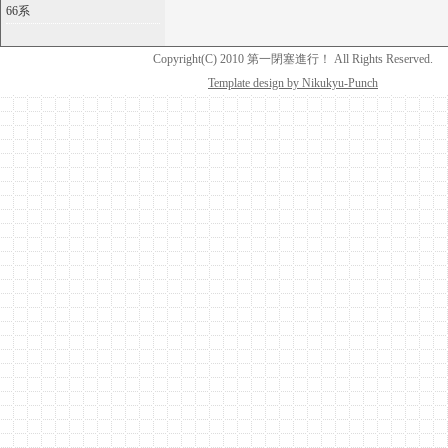
66系
Copyright(C) 2010 第一閉塞進行！ All Rights Reserved.
Template design by Nikukyu-Punch