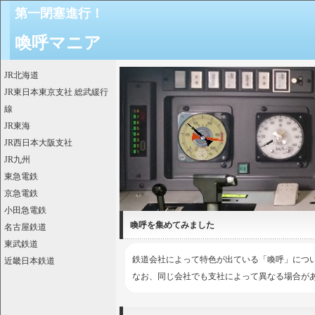
第一閉塞進行！
喚呼マニア
JR北海道
JR東日本東京支社 総武緩行
線
JR東海
JR西日本大阪支社
JR九州
東急電鉄
京急電鉄
小田急電鉄
喚呼を集めてみました
名古屋鉄道
東武鉄道
鉄道会社によって特色が出ている「喚呼」につ
近畿日本鉄道
なお、同じ会社でも支社によって異なる場合が