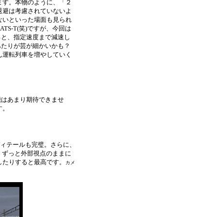
ます。本物のように、「２
退避は考慮されていないよ
ないといった場面も見られ
TS-T(笑)ですが、今回は
ると、指定速度まで減速し
あたりが芸が細かいかも？
ん運転列車を増やしていく
両性能はあまり期待できませ
す。
ディテールも完璧。さらに、
。ずっと外部視点のままに
したりすると最高です。
カメ