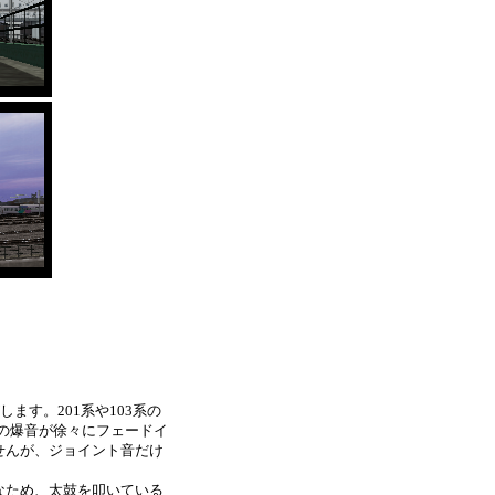
ます。201系や103系の
の爆音が徐々にフェードイ
せんが、ジョイント音だけ
なため、太鼓を叩いている