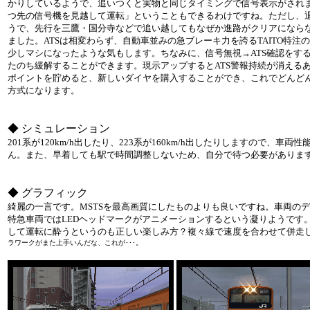
かりしているようで、追いつくと実物と同じタイミングで信号表示がされ
つ先の信号機を見越して運転」ということもできるわけですね。ただし、
うで、先行を三鷹・国分寺などで追い越してもなぜか進路がクリアになら
ました。ATSは相変わらず、自動車並みの急ブレーキ力を誇るTAITO特注のA
少しマシになったような気もします。ちなみに、信号無視→ATS確認をす
たのち緩解することができます。現示アップするとATS警報持続が消える
ポイントを貯めると、新しいダイヤを購入することができ、これでどんど
方式になります。
◆ シミュレーション
201系が120km/h出したり、223系が160km/h出したりしますので、車
ん。また、早着しても駅で
時間調整しないため、自分で待つ必要がありま
◆ グラフィック
綺麗の一言です。MSTSを最高画質にしたものよりも良いですね。車両の
特急車両ではLEDヘッドマークがアニメーションするという凝りようです
して運転に酔うというのも正しい楽しみ方？複々線で速度を合わせて併走
ラワークがまた上手いんだな、これが･･･。