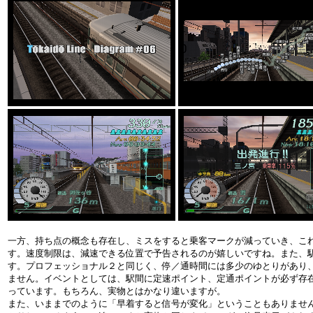
一方、持ち点の概念も存在し、ミスをすると乗客マークが減っていき、こ
す。速度制限は、減速できる位置で予告されるのが嬉しいですね。また、
す。プロフェッショナル２と同じく、停／通時間には多少のゆとりがあり
ません。イベントとしては、駅間に定速ポイント、定通ポイントが必ず存
っています。もちろん、実物とはかなり違いますが。
また、いままでのように「早着すると信号が変化」ということもありませ